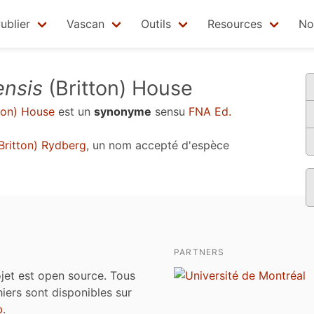
ublier
Vascan
Outils
Resources
No
ensis
(Britton) House
ton) House
est un
synonyme
sensu
FNA Ed.
Britton) Rydberg
, un nom accepté d'espèce
PARTNERS
jet est open source. Tous
chiers sont disponibles sur
b
.