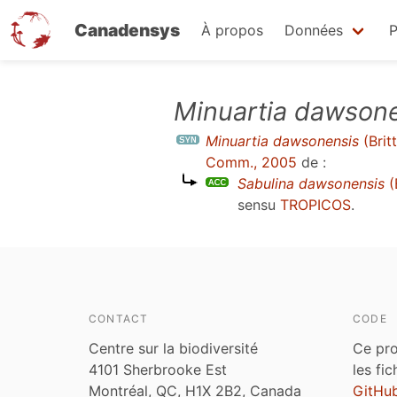
Canadensys
À propos
Données
P
Aller
Minuartia dawson
au
Minuartia dawsonensis
(Brit
contenu
Comm., 2005
de :
principal
Sabulina dawsonensis
(
sensu
TROPICOS
.
CONTACT
CODE
Centre sur la biodiversité
Ce pro
4101 Sherbrooke Est
les fi
Montréal, QC, H1X 2B2, Canada
GitHu