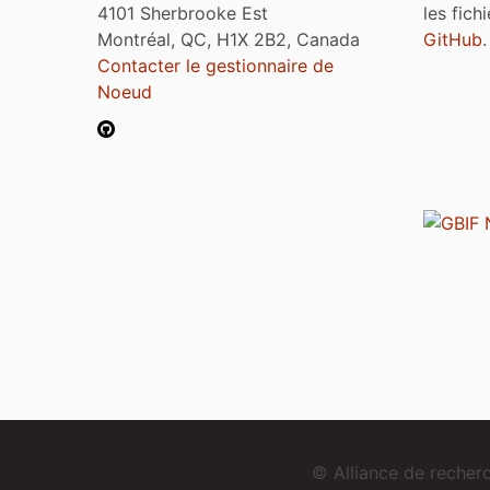
4101 Sherbrooke Est
les fich
Montréal, QC, H1X 2B2, Canada
GitHub
.
Contacter le gestionnaire de
Noeud
© Alliance de reche