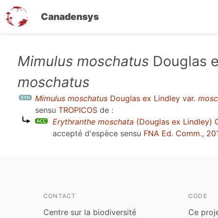
Canadensys
Aller
Mimulus moschatus
Douglas ex
au
moschatus
contenu
principal
Mimulus moschatus
Douglas ex Lindley var.
mosc
sensu
TROPICOS
de :
Erythranthe moschata
(Douglas ex Lindley) 
accepté d'espèce sensu
FNA Ed. Comm., 20
CONTACT
CODE
Centre sur la biodiversité
Ce proj