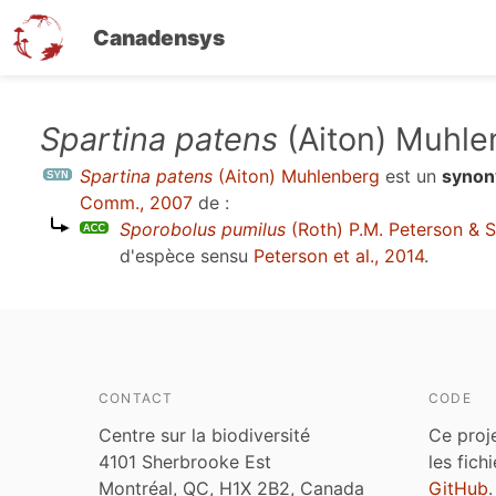
Canadensys
Aller
Spartina patens
(Aiton) Muhle
au
Spartina patens
(Aiton) Muhlenberg
est un
syno
contenu
Comm., 2007
de :
principal
Sporobolus pumilus
(Roth) P.M. Peterson & S
d'espèce sensu
Peterson et al., 2014
.
CONTACT
CODE
Centre sur la biodiversité
Ce proj
4101 Sherbrooke Est
les fich
Montréal, QC, H1X 2B2, Canada
GitHub
.