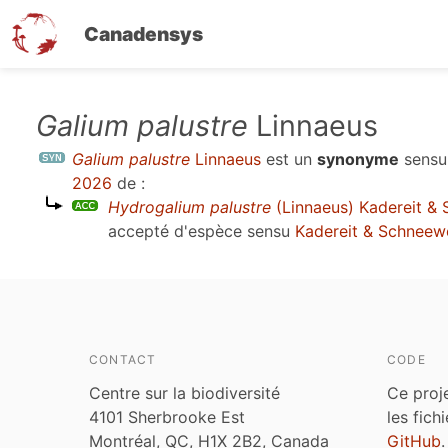
Canadensys
Aller
Galium palustre
Linnaeus
au
Galium palustre
Linnaeus
est un
synonyme
sens
contenu
2026
de :
principal
Hydrogalium palustre
(Linnaeus) Kadereit &
accepté d'espèce sensu
Kadereit & Schneew
CONTACT
CODE
Centre sur la biodiversité
Ce proj
4101 Sherbrooke Est
les fich
Montréal, QC, H1X 2B2, Canada
GitHub
.