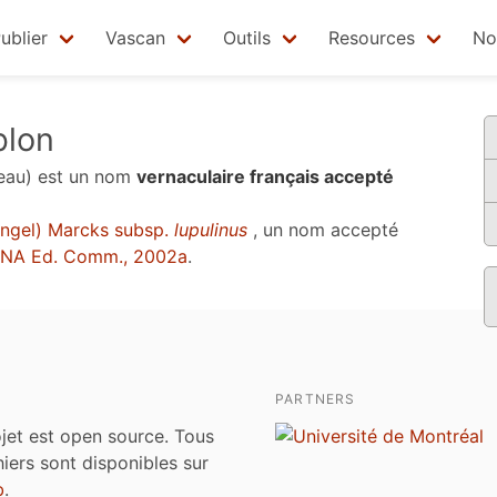
ublier
Vascan
Outils
Resources
No
blon
eau)
est un nom
vernaculaire français accepté
ngel) Marcks subsp.
lupulinus
, un nom accepté
NA Ed. Comm., 2002a
.
PARTNERS
jet est open source. Tous
chiers sont disponibles sur
b
.