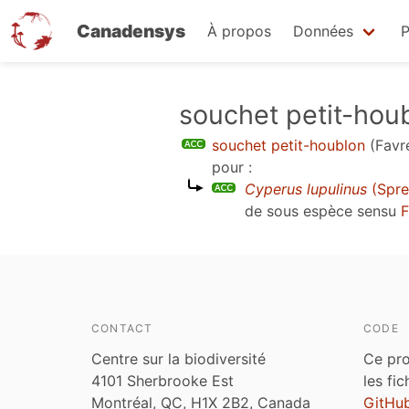
Canadensys
À propos
Données
P
Aller
souchet petit-hou
au
souchet petit-houblon
(Favr
contenu
pour :
principal
Cyperus lupulinus
(Spre
de sous espèce sensu
F
CONTACT
CODE
Centre sur la biodiversité
Ce pro
4101 Sherbrooke Est
les fi
Montréal, QC, H1X 2B2, Canada
GitHu