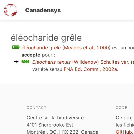
Canadensys
Aller
éléocharide grêle
au
éléocharide grêle
(
Meades et al., 2000
)
est un n
contenu
accepté
pour :
principal
Eleocharis tenuis
(Willdenow) Schultes var.
t
variété sensu
FNA Ed. Comm., 2002a
.
CONTACT
CODE
Centre sur la biodiversité
Ce proj
4101 Sherbrooke Est
les fich
Montréal, QC, H1X 2B2, Canada
GitHub
.