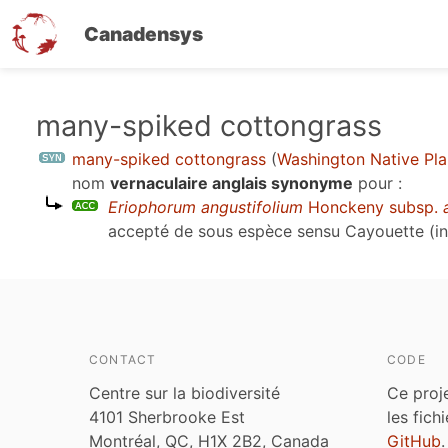
Canadensys
Aller
many-spiked cottongrass
au
many-spiked cottongrass
(
Washington Native Pla
contenu
nom
vernaculaire anglais synonyme
pour :
principal
Eriophorum angustifolium
Honckeny subsp.
accepté de sous espèce sensu
Cayouette (in
CONTACT
CODE
Centre sur la biodiversité
Ce proj
4101 Sherbrooke Est
les fich
Montréal, QC, H1X 2B2, Canada
GitHub
.