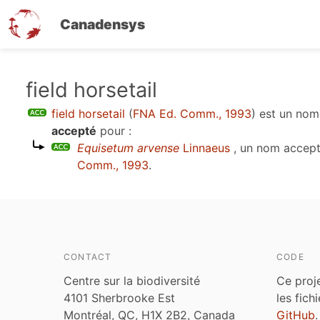
Canadensys
Aller
field horsetail
au
field horsetail
(
FNA Ed. Comm., 1993
)
est un no
contenu
accepté
pour :
principal
Equisetum arvense
Linnaeus
, un nom accep
Comm., 1993
.
CONTACT
CODE
Centre sur la biodiversité
Ce proj
4101 Sherbrooke Est
les fich
Montréal, QC, H1X 2B2, Canada
GitHub
.