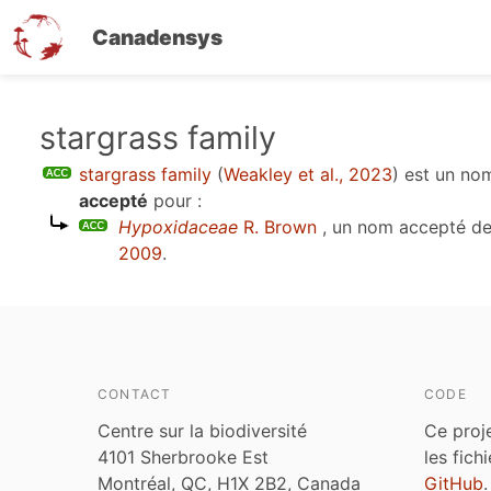
Canadensys
Aller
stargrass family
au
stargrass family
(
Weakley et al., 2023
)
est un n
contenu
accepté
pour :
principal
Hypoxidaceae
R. Brown
, un nom accepté de
2009
.
CONTACT
CODE
Centre sur la biodiversité
Ce proj
4101 Sherbrooke Est
les fich
Montréal, QC, H1X 2B2, Canada
GitHub
.