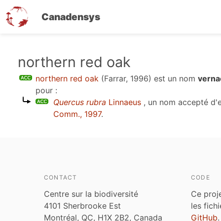
Canadensys
Aller
northern red oak
au
northern red oak
(Farrar, 1996)
est un nom
verna
contenu
pour :
principal
Quercus rubra
Linnaeus
, un nom accepté d'
Comm., 1997
.
CONTACT
CODE
Centre sur la biodiversité
Ce proj
4101 Sherbrooke Est
les fich
Montréal, QC, H1X 2B2, Canada
GitHub
.