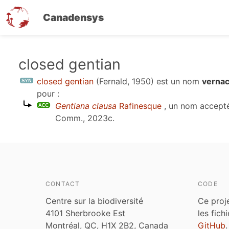
Canadensys
Aller
closed gentian
au
closed gentian
(Fernald, 1950)
est un nom
vernac
contenu
pour :
principal
Gentiana clausa
Rafinesque
, un nom accept
Comm., 2023c
.
CONTACT
CODE
Centre sur la biodiversité
Ce proj
4101 Sherbrooke Est
les fich
Montréal, QC, H1X 2B2, Canada
GitHub
.