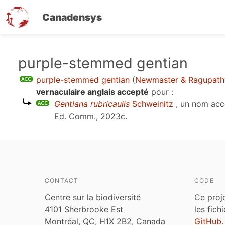
Canadensys
Aller
purple-stemmed gentian
au
purple-stemmed gentian
(
Newmaster & Ragupath
contenu
vernaculaire anglais accepté
pour :
principal
Gentiana rubricaulis
Schweinitz
, un nom acc
Ed. Comm., 2023c
.
CONTACT
CODE
Centre sur la biodiversité
Ce proj
4101 Sherbrooke Est
les fich
Montréal, QC, H1X 2B2, Canada
GitHub
.