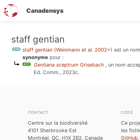
Canadensys
Aller
staff gentian
au
staff gentian
(
Weinmann et al. 2002+
)
est un no
contenu
synonyme
pour :
principal
Gentiana sceptrum
Grisebach
, un nom acce
Ed. Comm., 2023c
.
CONTACT
CODE
Centre sur la biodiversité
Ce proj
4101 Sherbrooke Est
les fich
Montréal, QC, H1X 2B2, Canada
GitHub
.