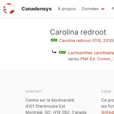
Canadensys
À propos
Données
P
Aller
Carolina redroot
au
Carolina redroot
(
ITIS, 2010
)
contenu
:
principal
Lachnanthes carolinian
sensu
FNA Ed. Comm.,
CONTACT
CODE
Centre sur la biodiversité
Ce pro
4101 Sherbrooke Est
les fi
Montréal, QC, H1X 2B2, Canada
GitHu