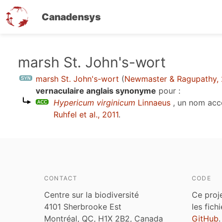
Canadensys
Aller
marsh St. John's-wort
au
marsh St. John's-wort
(
Newmaster & Ragupathy,
contenu
vernaculaire anglais synonyme
pour :
principal
Hypericum virginicum
Linnaeus
, un nom acc
Ruhfel et al., 2011
.
CONTACT
CODE
Centre sur la biodiversité
Ce proj
4101 Sherbrooke Est
les fich
Montréal, QC, H1X 2B2, Canada
GitHub
.