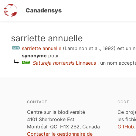
Canadensys
Aller
sarriette annuelle
au
sarriette annuelle
(Lambinon et al., 1992)
est un 
contenu
synonyme
pour :
principal
Satureja hortensis
Linnaeus
, un nom accepté
CONTACT
CODE
Centre sur la biodiversité
Ce proj
4101 Sherbrooke Est
les fich
Montréal, QC, H1X 2B2, Canada
GitHub
.
Contacter le gestionnaire de