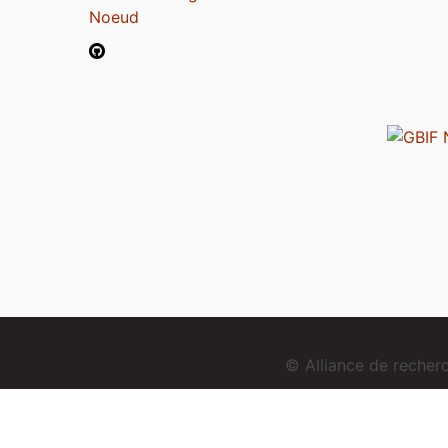
Noeud
© Alliance de reche