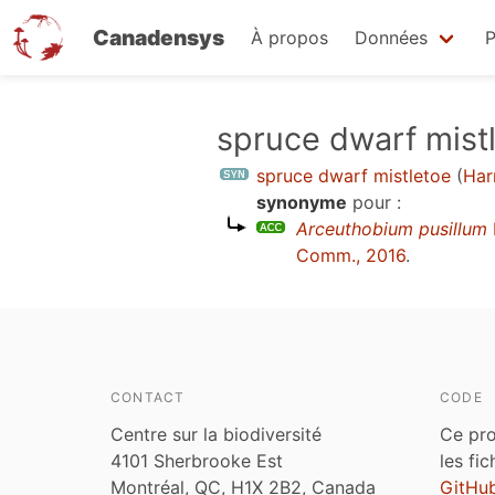
Canadensys
À propos
Données
P
Aller
spruce dwarf mist
au
spruce dwarf mistletoe
(
Har
contenu
synonyme
pour :
principal
Arceuthobium pusillum
Comm., 2016
.
CONTACT
CODE
Centre sur la biodiversité
Ce pro
4101 Sherbrooke Est
les fi
Montréal, QC, H1X 2B2, Canada
GitHu