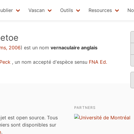
ublier
Vascan
Outils
Resources
No
letoe
ms, 2006
)
est un nom
vernaculaire anglais
Peck
, un nom accepté d'espèce sensu
FNA Ed.
PARTNERS
jet est open source. Tous
chiers sont disponibles sur
b
.