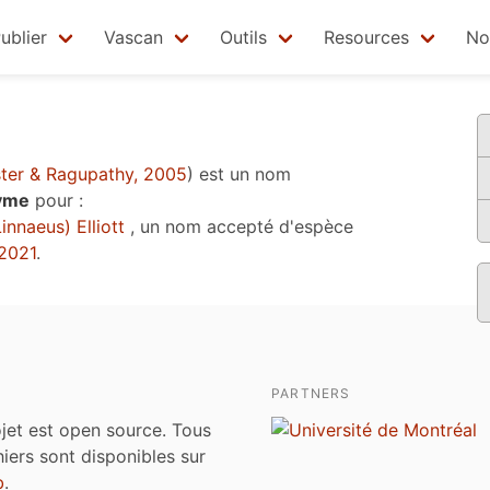
ublier
Vascan
Outils
Resources
No
er & Ragupathy, 2005
)
est un nom
nyme
pour :
innaeus) Elliott
, un nom accepté d'espèce
2021
.
PARTNERS
jet est open source. Tous
chiers sont disponibles sur
b
.