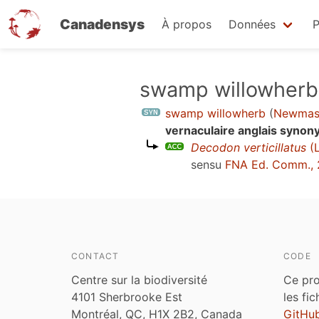
Canadensys
À propos
Données
P
Aller
swamp willowherb
au
swamp willowherb
(
Newmast
contenu
vernaculaire anglais syno
principal
Decodon verticillatus
(L
sensu
FNA Ed. Comm., 
CONTACT
CODE
Centre sur la biodiversité
Ce pro
4101 Sherbrooke Est
les fi
Montréal, QC, H1X 2B2, Canada
GitHu