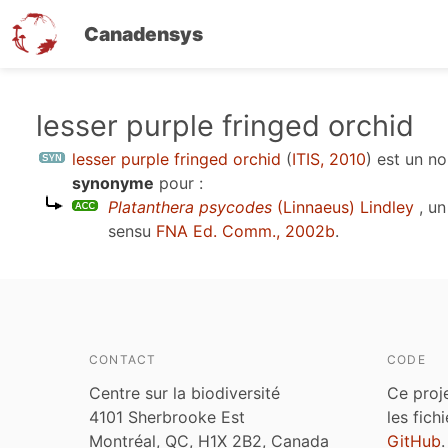
Canadensys
Aller
lesser purple fringed orchid
au
lesser purple fringed orchid
(
ITIS, 2010
)
est un n
contenu
synonyme
pour :
principal
Platanthera psycodes
(Linnaeus) Lindley
, un
sensu
FNA Ed. Comm., 2002b
.
CONTACT
CODE
Centre sur la biodiversité
Ce proj
4101 Sherbrooke Est
les fich
Montréal, QC, H1X 2B2, Canada
GitHub
.