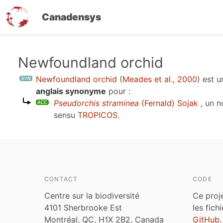
Canadensys
Aller
Newfoundland orchid
au
Newfoundland orchid
(
Meades et al., 2000
)
est 
contenu
anglais synonyme
pour :
principal
Pseudorchis straminea
(Fernald) Sojak
, un 
sensu
TROPICOS
.
CONTACT
CODE
Centre sur la biodiversité
Ce proj
4101 Sherbrooke Est
les fich
Montréal, QC, H1X 2B2, Canada
GitHub
.