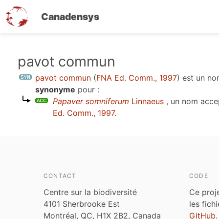
Canadensys
Aller
pavot commun
au
pavot commun
(
FNA Ed. Comm., 1997
)
est un n
contenu
synonyme
pour :
principal
Papaver somniferum
Linnaeus
, un nom acce
Ed. Comm., 1997
.
CONTACT
CODE
Centre sur la biodiversité
Ce proj
4101 Sherbrooke Est
les fich
Montréal, QC, H1X 2B2, Canada
GitHub
.