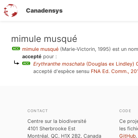
Canadensys
Aller
mimule musqué
au
mimule musqué
(Marie-Victorin, 1995)
est un no
contenu
accepté
pour :
principal
Erythranthe moschata
(Douglas ex Lindley) 
accepté d'espèce sensu
FNA Ed. Comm., 20
CONTACT
CODE
Centre sur la biodiversité
Ce proj
4101 Sherbrooke Est
les fich
Montréal, QC, H1X 2B2, Canada
GitHub
.