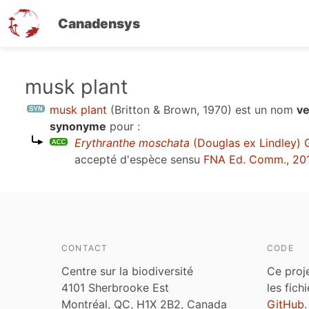
Canadensys
Aller
musk plant
au
musk plant
(Britton & Brown, 1970)
est un nom
ve
contenu
synonyme
pour :
principal
Erythranthe moschata
(Douglas ex Lindley) 
accepté d'espèce sensu
FNA Ed. Comm., 20
CONTACT
CODE
Centre sur la biodiversité
Ce proj
4101 Sherbrooke Est
les fich
Montréal, QC, H1X 2B2, Canada
GitHub
.