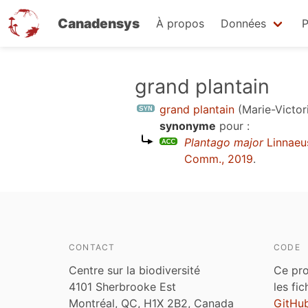
Canadensys
À propos
Données
P
Aller
grand plantain
au
grand plantain
(Marie-Victor
contenu
synonyme
pour :
principal
Plantago major
Linnaeu
Comm., 2019
.
CONTACT
CODE
Centre sur la biodiversité
Ce pro
4101 Sherbrooke Est
les fi
Montréal, QC, H1X 2B2, Canada
GitHu