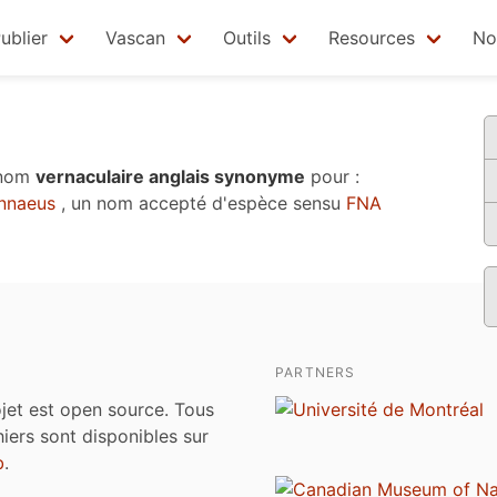
ublier
Vascan
Outils
Resources
No
 nom
vernaculaire anglais synonyme
pour :
nnaeus
, un nom accepté d'espèce sensu
FNA
PARTNERS
jet est open source. Tous
chiers sont disponibles sur
b
.