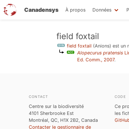
Canadensys
À propos
Données
P
Aller
field foxtail
au
field foxtail
(Anions)
est un
contenu
Alopecurus pratensis
Li
principal
Ed. Comm., 2007
.
CONTACT
CODE
Centre sur la biodiversité
Ce pro
4101 Sherbrooke Est
les fi
Montréal, QC, H1X 2B2, Canada
GitHu
Contacter le gestionnaire de