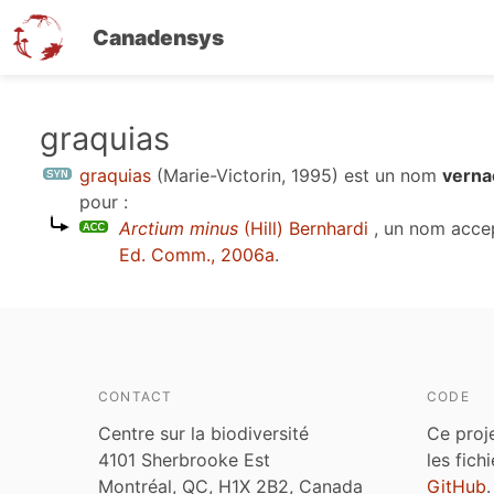
Canadensys
Aller
graquias
au
graquias
(Marie-Victorin, 1995)
est un nom
verna
contenu
pour :
principal
Arctium minus
(Hill) Bernhardi
, un nom acce
Ed. Comm., 2006a
.
CONTACT
CODE
Centre sur la biodiversité
Ce proj
4101 Sherbrooke Est
les fich
Montréal, QC, H1X 2B2, Canada
GitHub
.