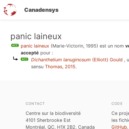
Canadensys
Aller
panic laineux
au
panic laineux
(Marie-Victorin, 1995)
est un nom
v
contenu
accepté
pour :
principal
Dichanthelium lanuginosum
(Elliott) Gould
, 
sensu
Thomas, 2015
.
CONTACT
CODE
Centre sur la biodiversité
Ce proj
4101 Sherbrooke Est
les fich
Montréal, QC, H1X 2B2, Canada
GitHub
.