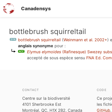
Canadensys
Aller
bottlebrush squirreltail
au
bottlebrush squirreltail
(
Weinmann et al. 2002+
)
e
contenu
anglais synonyme
pour :
principal
Elymus elymoides
(Rafinesque) Swezey sub
accepté de sous espèce sensu
FNA Ed. Com
CONTACT
CODE
Centre sur la biodiversité
Ce proj
4101 Sherbrooke Est
les fich
Montréal, QC, H1X 2B2, Canada
GitHub
.