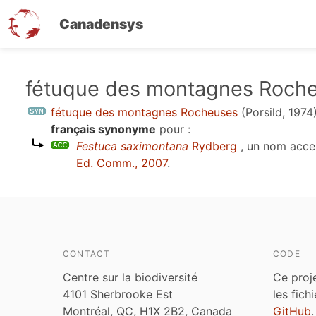
Canadensys
Aller
fétuque des montagnes Roch
au
fétuque des montagnes Rocheuses
(Porsild, 1974
contenu
français synonyme
pour :
principal
Festuca saximontana
Rydberg
, un nom acce
Ed. Comm., 2007
.
CONTACT
CODE
Centre sur la biodiversité
Ce proj
4101 Sherbrooke Est
les fich
Montréal, QC, H1X 2B2, Canada
GitHub
.