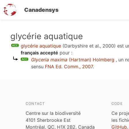
Canadensys
Aller
glycérie aquatique
au
glycérie aquatique
(Darbyshire et al., 2000)
est 
contenu
français accepté
pour :
principal
Glyceria maxima
(Hartman) Holmberg
, un n
sensu
FNA Ed. Comm., 2007
.
CONTACT
CODE
Centre sur la biodiversité
Ce proj
4101 Sherbrooke Est
les fich
Montréal, QC, H1X 2B2, Canada
GitHub
.