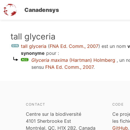
Canadensys
Aller
tall glyceria
au
tall glyceria
(
FNA Ed. Comm., 2007
)
est un nom
v
contenu
synonyme
pour :
principal
Glyceria maxima
(Hartman) Holmberg
, un n
sensu
FNA Ed. Comm., 2007
.
CONTACT
CODE
Centre sur la biodiversité
Ce proj
4101 Sherbrooke Est
les fich
Montréal, QC, H1X 2B2, Canada
GitHub
.