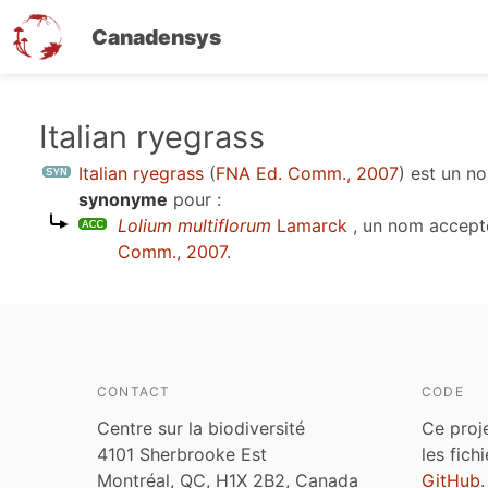
Canadensys
Aller
Italian ryegrass
au
Italian ryegrass
(
FNA Ed. Comm., 2007
)
est un n
contenu
synonyme
pour :
principal
Lolium multiflorum
Lamarck
, un nom accept
Comm., 2007
.
CONTACT
CODE
Centre sur la biodiversité
Ce proj
4101 Sherbrooke Est
les fich
Montréal, QC, H1X 2B2, Canada
GitHub
.