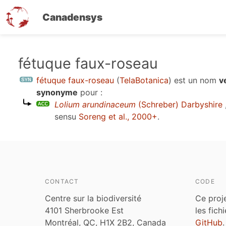
Canadensys
Aller
fétuque faux-roseau
au
fétuque faux-roseau
(
TelaBotanica
)
est un nom
v
contenu
synonyme
pour :
principal
Lolium arundinaceum
(Schreber) Darbyshire
sensu
Soreng et al., 2000+
.
CONTACT
CODE
Centre sur la biodiversité
Ce proj
4101 Sherbrooke Est
les fich
Montréal, QC, H1X 2B2, Canada
GitHub
.