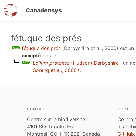
Canadensys
Aller
fétuque des prés
au
fétuque des prés
(Darbyshire et al., 2000)
est un
contenu
accepté
pour :
principal
Lolium pratense
(Hudson) Darbyshire
, un n
Soreng et al., 2000+
.
CONTACT
CODE
Centre sur la biodiversité
Ce proj
4101 Sherbrooke Est
les fich
Montréal, QC, H1X 2B2, Canada
GitHub
.