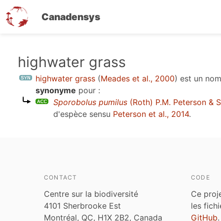
Canadensys
Aller
highwater grass
au
highwater grass
(
Meades et al., 2000
)
est un no
contenu
synonyme
pour :
principal
Sporobolus pumilus
(Roth) P.M. Peterson & S
d'espèce sensu
Peterson et al., 2014
.
CONTACT
CODE
Centre sur la biodiversité
Ce proj
4101 Sherbrooke Est
les fich
Montréal, QC, H1X 2B2, Canada
GitHub
.