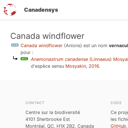
Canadensys
Aller
Canada windflower
au
Canada windflower
(Anions)
est un nom
vernacu
contenu
pour :
principal
Anemonastrum canadense
(Linnaeus) Mosya
d'espèce sensu
Mosyakin, 2016
.
CONTACT
CODE
Centre sur la biodiversité
Ce proj
4101 Sherbrooke Est
les fich
Montréal, QC, H1X 2B2, Canada
GitHub
.