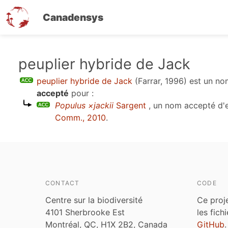
Canadensys
Aller
peuplier hybride de Jack
au
peuplier hybride de Jack
(Farrar, 1996)
est un n
contenu
accepté
pour :
principal
Populus ×jackii
Sargent
, un nom accepté d'
Comm., 2010
.
CONTACT
CODE
Centre sur la biodiversité
Ce proj
4101 Sherbrooke Est
les fich
Montréal, QC, H1X 2B2, Canada
GitHub
.