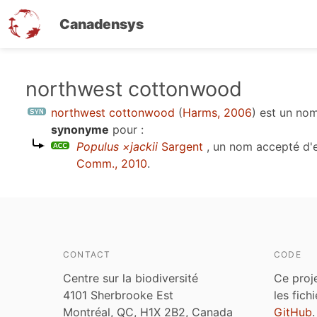
Canadensys
Aller
northwest cottonwood
au
northwest cottonwood
(
Harms, 2006
)
est un no
contenu
synonyme
pour :
principal
Populus ×jackii
Sargent
, un nom accepté d'
Comm., 2010
.
CONTACT
CODE
Centre sur la biodiversité
Ce proj
4101 Sherbrooke Est
les fich
Montréal, QC, H1X 2B2, Canada
GitHub
.