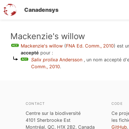
Canadensys
Aller
Mackenzie's willow
au
Mackenzie's willow
(
FNA Ed. Comm., 2010
)
est u
contenu
accepté
pour :
principal
Salix prolixa
Andersson
, un nom accepté d'
Comm., 2010
.
CONTACT
CODE
Centre sur la biodiversité
Ce proj
4101 Sherbrooke Est
les fich
Montréal, QC, H1X 2B2, Canada
GitHub
.