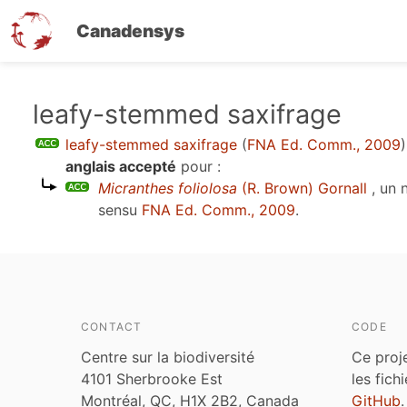
Canadensys
Aller
leafy-stemmed saxifrage
au
leafy-stemmed saxifrage
(
FNA Ed. Comm., 2009
)
contenu
anglais accepté
pour :
principal
Micranthes foliolosa
(R. Brown) Gornall
, un 
sensu
FNA Ed. Comm., 2009
.
CONTACT
CODE
Centre sur la biodiversité
Ce proj
4101 Sherbrooke Est
les fich
Montréal, QC, H1X 2B2, Canada
GitHub
.