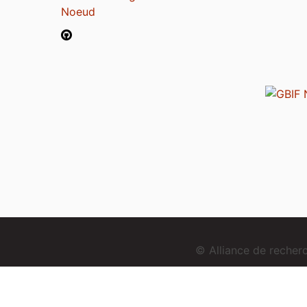
Noeud
© Alliance de reche