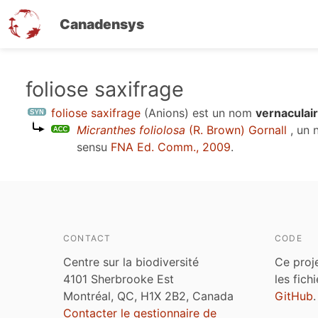
Canadensys
Aller
foliose saxifrage
au
foliose saxifrage
(Anions)
est un nom
vernaculai
contenu
Micranthes foliolosa
(R. Brown) Gornall
, un 
principal
sensu
FNA Ed. Comm., 2009
.
CONTACT
CODE
Centre sur la biodiversité
Ce proj
4101 Sherbrooke Est
les fich
Montréal, QC, H1X 2B2, Canada
GitHub
.
Contacter le gestionnaire de