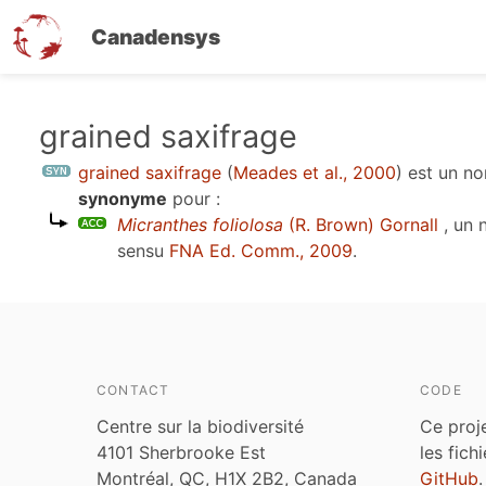
Canadensys
Aller
grained saxifrage
au
grained saxifrage
(
Meades et al., 2000
)
est un n
contenu
synonyme
pour :
principal
Micranthes foliolosa
(R. Brown) Gornall
, un 
sensu
FNA Ed. Comm., 2009
.
CONTACT
CODE
Centre sur la biodiversité
Ce proj
4101 Sherbrooke Est
les fich
Montréal, QC, H1X 2B2, Canada
GitHub
.