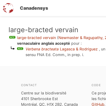
Canadensys
Aller
large-bracted vervain
au
large-bracted vervain
(
Newmaster & Ragupathy, 
contenu
vernaculaire anglais accepté
pour :
principal
Verbena bracteata
Lagasca & Rodriguez
, un
sensu
FNA Ed. Comm., in prep. i
.
CONTACT
CODE
Centre sur la biodiversité
Ce proj
4101 Sherbrooke Est
les fich
Montréal, QC, H1X 2B2, Canada
GitHub
.