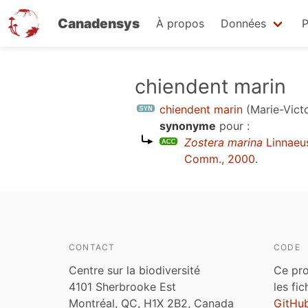
Canadensys
À propos
Données
P
Aller
chiendent marin
au
chiendent marin
(Marie-Victo
contenu
synonyme
pour :
principal
Zostera marina
Linnaeu
Comm., 2000
.
CONTACT
CODE
Centre sur la biodiversité
Ce pro
4101 Sherbrooke Est
les fi
Montréal, QC, H1X 2B2, Canada
GitHu