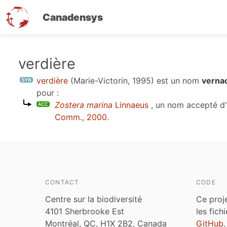
Canadensys
Aller
verdière
au
verdière
(Marie-Victorin, 1995)
est un nom
verna
contenu
pour :
principal
Zostera marina
Linnaeus
, un nom accepté d
Comm., 2000
.
CONTACT
CODE
Centre sur la biodiversité
Ce proj
4101 Sherbrooke Est
les fich
Montréal, QC, H1X 2B2, Canada
GitHub
.