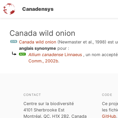
Canadensys
Aller
Canada wild onion
au
Canada wild onion
(Newmaster et al., 1998)
est 
contenu
anglais synonyme
pour :
principal
Allium canadense
Linnaeus
, un nom accepté
Comm., 2002b
.
CONTACT
CODE
Centre sur la biodiversité
Ce proj
4101 Sherbrooke Est
les fich
Montréal, QC, H1X 2B2, Canada
GitHub
.