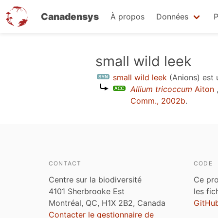
Canadensys
À propos
Données
P
Aller
small wild leek
au
small wild leek
(Anions)
est
contenu
Allium tricoccum
Aiton
principal
Comm., 2002b
.
CONTACT
CODE
Centre sur la biodiversité
Ce pro
4101 Sherbrooke Est
les fi
Montréal, QC, H1X 2B2, Canada
GitHu
Contacter le gestionnaire de