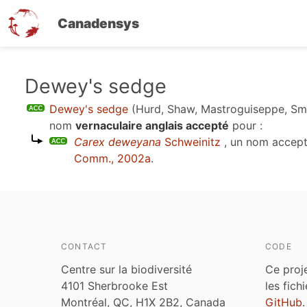
Canadensys
Aller
Dewey's sedge
au
Dewey's sedge
(Hurd, Shaw, Mastroguiseppe, Sm
contenu
nom
vernaculaire anglais accepté
pour :
principal
Carex deweyana
Schweinitz
, un nom accep
Comm., 2002a
.
CONTACT
CODE
Centre sur la biodiversité
Ce proj
4101 Sherbrooke Est
les fich
Montréal, QC, H1X 2B2, Canada
GitHub
.