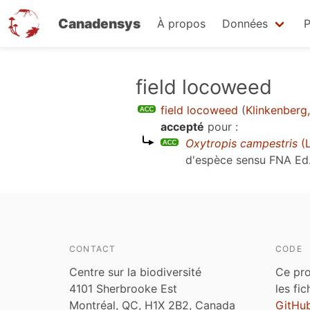
Canadensys
À propos
Données
P
Aller
field locoweed
au
field locoweed
(
Klinkenberg
contenu
accepté
pour :
principal
Oxytropis campestris
(L
d'espèce sensu
FNA Ed
CONTACT
CODE
Centre sur la biodiversité
Ce pro
4101 Sherbrooke Est
les fi
Montréal, QC, H1X 2B2, Canada
GitHu