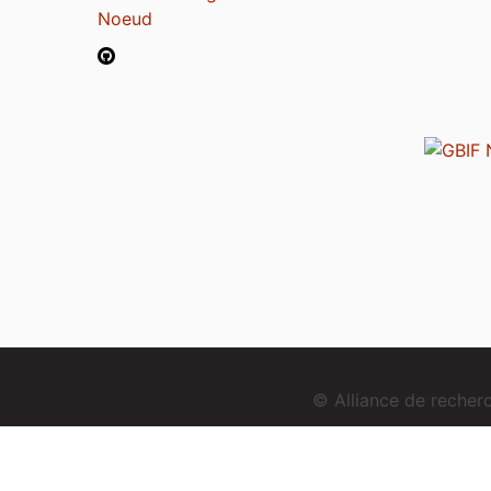
Noeud
© Alliance de reche