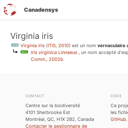
Canadensys
Aller
Virginia iris
au
Virginia iris
(
ITIS, 2010
)
est un nom
vernaculaire
contenu
Iris virginica
Linnaeus
, un nom accepté d'es
principal
Comm., 2002b
.
CONTACT
CODE
Centre sur la biodiversité
Ce proj
4101 Sherbrooke Est
les fich
Montréal, QC, H1X 2B2, Canada
GitHub
.
Contacter le gestionnaire de